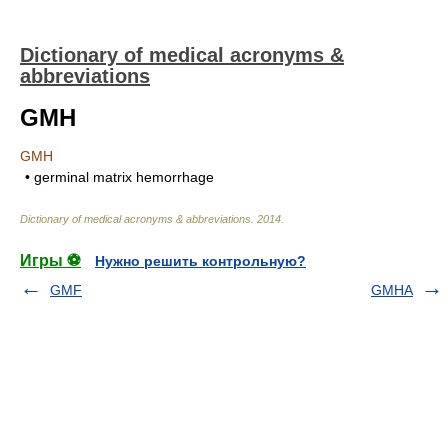
Dictionary of medical acronyms &
abbreviations
GMH
GMH
• germinal matrix hemorrhage
Dictionary of medical acronyms & abbreviations
.
2014
.
Игры ⚽
Нужно решить контрольную?
GMF
GMHA