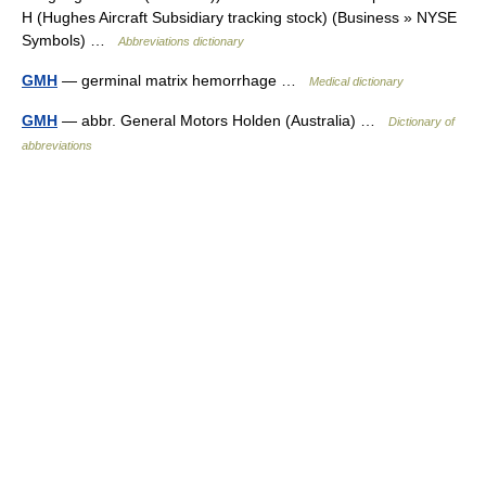
H (Hughes Aircraft Subsidiary tracking stock) (Business » NYSE
Symbols) …
Abbreviations dictionary
GMH
— germinal matrix hemorrhage …
Medical dictionary
GMH
— abbr. General Motors Holden (Australia) …
Dictionary of
abbreviations